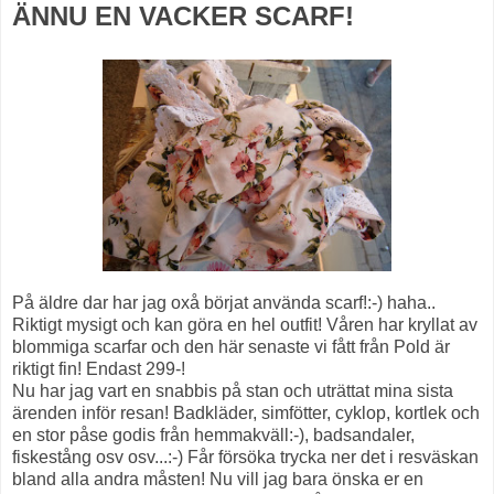
ÄNNU EN VACKER SCARF!
På äldre dar har jag oxå börjat använda scarf!:-) haha..
Riktigt mysigt och kan göra en hel outfit! Våren har kryllat av
blommiga scarfar och den här senaste vi fått från Pold är
riktigt fin! Endast 299-!
Nu har jag vart en snabbis på stan och uträttat mina sista
ärenden inför resan! Badkläder, simfötter, cyklop, kortlek och
en stor påse godis från hemmakväll:-), badsandaler,
fiskestång osv osv...:-) Får försöka trycka ner det i resväskan
bland alla andra måsten! Nu vill jag bara önska er en