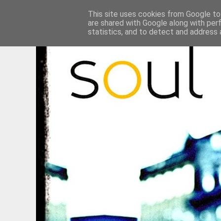
This site uses cookies from Google to 
are shared with Google along with per
statistics, and to detect and address 