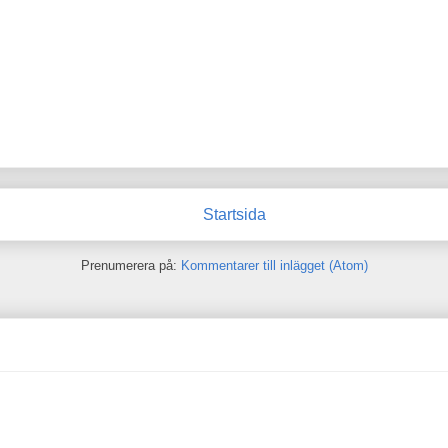
Startsida
Prenumerera på:
Kommentarer till inlägget (Atom)