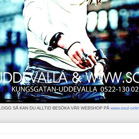
BLOGG SÅ KAN DU ALLTID BESÖKA VÅR WEBSHOP PÅ
www.soul-onli