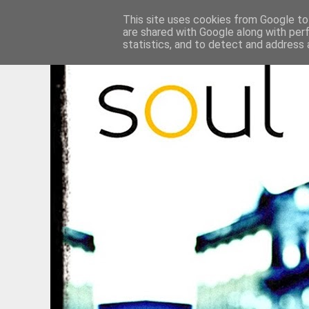
This site uses cookies from Google to 
are shared with Google along with per
statistics, and to detect and address 