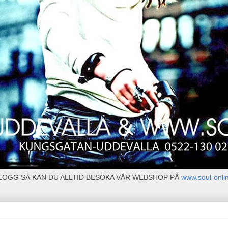
BLOGG SÅ KAN DU ALLTID BESÖKA VÅR WEBSHOP PÅ
www.soul-onli