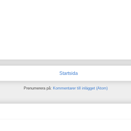
Startsida
Prenumerera på:
Kommentarer till inlägget (Atom)