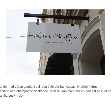
nde med våran gamla Soul-lokal? Jo där har Kajsas Skafferi flyttat in!
atlagning och champagne drickande. Men du kan även äta en god sallad ell
 lilla butik..! /D