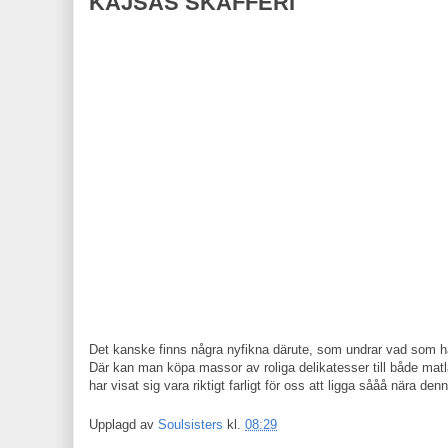
KAJSAS SKAFFERI
Det kanske finns några nyfikna därute, som undrar vad som hä
Där kan man köpa massor av roliga delikatesser till både m
har visat sig vara riktigt farligt för oss att ligga sååå nära denna
Upplagd av
Soulsisters
kl.
08:29