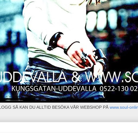
BLOGG SÅ KAN DU ALLTID BESÖKA VÅR WEBSHOP PÅ
www.soul-onli