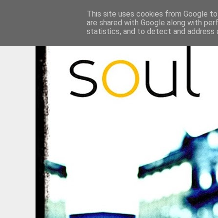
This site uses cookies from Google to 
are shared with Google along with per
statistics, and to detect and address 