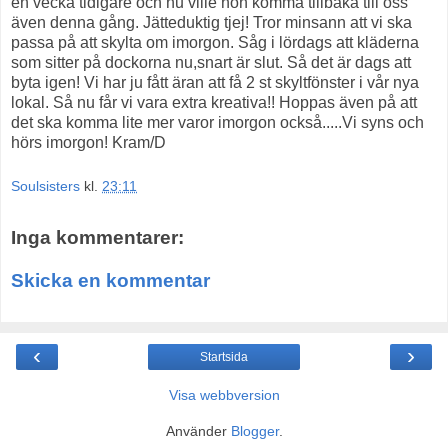
en vecka tidigare och nu ville hon komma tillbaka till oss
även denna gång. Jätteduktig tjej! Tror minsann att vi ska
passa på att skylta om imorgon. Såg i lördags att kläderna
som sitter på dockorna nu,snart är slut. Så det är dags att
byta igen! Vi har ju fått äran att få 2 st skyltfönster i vår nya
lokal. Så nu får vi vara extra kreativa!! Hoppas även på att
det ska komma lite mer varor imorgon också.....Vi syns och
hörs imorgon! Kram/D
Soulsisters
kl.
23:11
Inga kommentarer:
Skicka en kommentar
‹
›
Startsida
Visa webbversion
Använder
Blogger
.