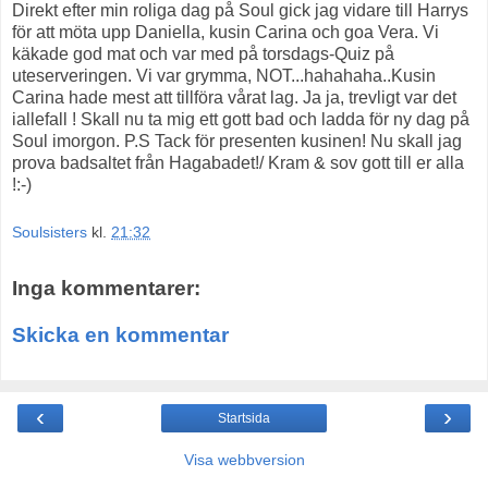
Direkt efter min roliga dag på Soul gick jag vidare till Harrys
för att möta upp Daniella, kusin Carina och goa Vera. Vi
käkade god mat och var med på torsdags-Quiz på
uteserveringen. Vi var grymma, NOT...hahahaha..Kusin
Carina hade mest att tillföra vårat lag. Ja ja, trevligt var det
iallefall ! Skall nu ta mig ett gott bad och ladda för ny dag på
Soul imorgon. P.S Tack för presenten kusinen! Nu skall jag
prova badsaltet från Hagabadet!/ Kram & sov gott till er alla
!:-)
Soulsisters
kl.
21:32
Inga kommentarer:
Skicka en kommentar
‹
›
Startsida
Visa webbversion