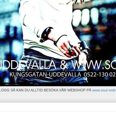
BLOGG SÅ KAN DU ALLTID BESÖKA VÅR WEBSHOP PÅ
www.soul-onli