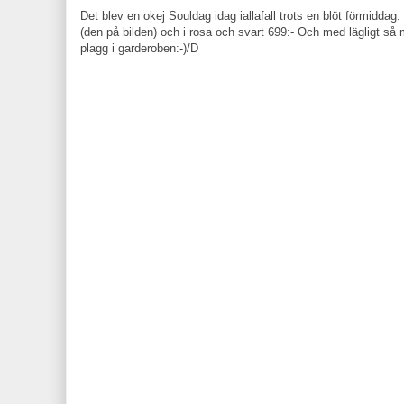
Det blev en okej Souldag idag iallafall trots en blöt förmiddag
(den på bilden) och i rosa och svart 699:- Och med lägligt så me
plagg i garderoben:-)/D