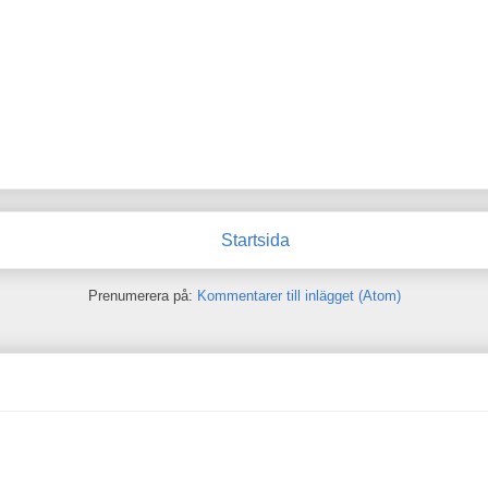
Startsida
Prenumerera på:
Kommentarer till inlägget (Atom)