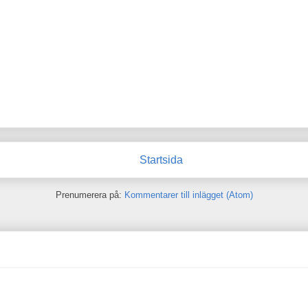
Startsida
Prenumerera på:
Kommentarer till inlägget (Atom)