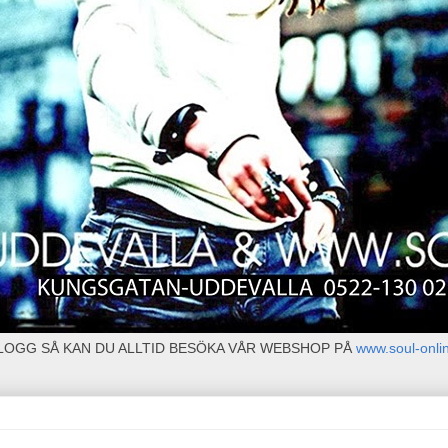
BLOGG SÅ KAN DU ALLTID BESÖKA VÅR WEBSHOP PÅ
www.soul-onli