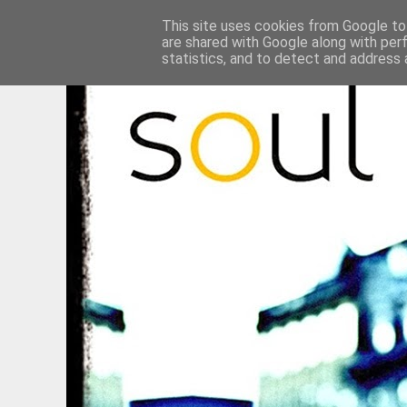
This site uses cookies from Google to 
are shared with Google along with per
statistics, and to detect and address 