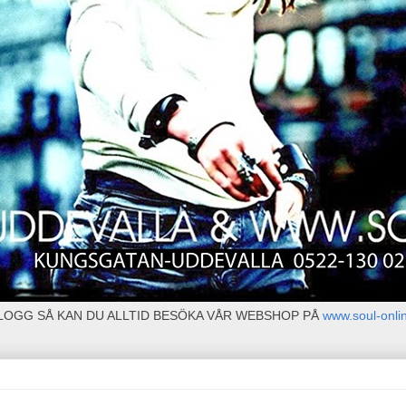
BLOGG SÅ KAN DU ALLTID BESÖKA VÅR WEBSHOP PÅ
www.soul-onli