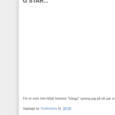
G STAR...
För er som inte hittat höstens "känga" sprang jag på ett par sn
Upplagd av
Soulsisters
kl.
08:58