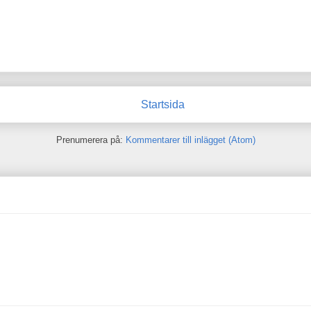
Startsida
Prenumerera på:
Kommentarer till inlägget (Atom)