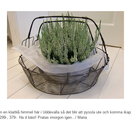
rån en klarblå himmel här i Uddevalla så det blir att pyssla ute och komma i
 299-, 379-. Ha d bäst! Pratas imorgon igen.../ Maria