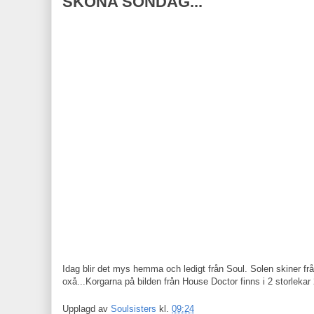
SKÖNA SÖNDAG...
Idag blir det mys hemma och ledigt från Soul. Solen skiner f
oxå...Korgarna på bilden från House Doctor finns i 2 storlekar
Upplagd av
Soulsisters
kl.
09:24