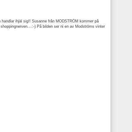
t man handlar ihjäl sig!! Susanne från MODSTRÖM kommer på
 shoppingnerven....:-) På bilden ser ni en av Modströms vinter