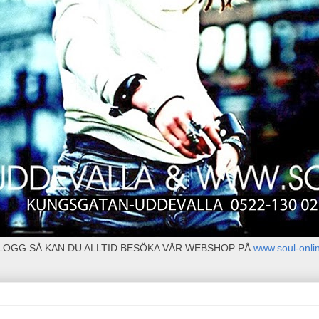
BLOGG SÅ KAN DU ALLTID BESÖKA VÅR WEBSHOP PÅ
www.soul-onli