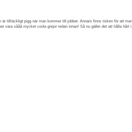
n är tillräckligt pigg när man kommer till jobbet. Annars finns risken för at
r vara sååå mycket coola grejor redan innan! Så nu gäller det att hålla hårt i