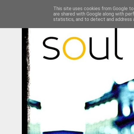
This site uses cookies from Google to 
are shared with Google along with per
statistics, and to detect and address 