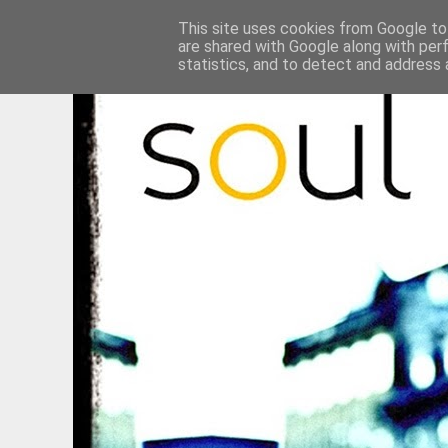
This site uses cookies from Google to 
are shared with Google along with per
statistics, and to detect and address 