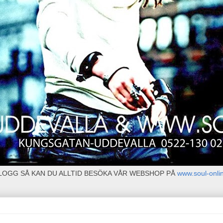
BLOGG SÅ KAN DU ALLTID BESÖKA VÅR WEBSHOP PÅ
www.soul-onli