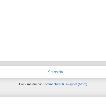
Startsida
Prenumerera på:
Kommentarer till inlägget (Atom)