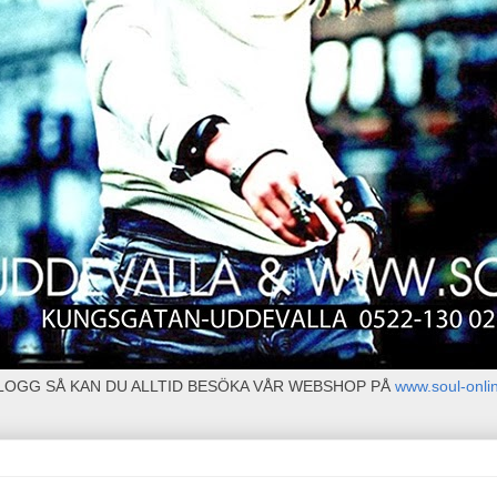
BLOGG SÅ KAN DU ALLTID BESÖKA VÅR WEBSHOP PÅ
www.soul-onli