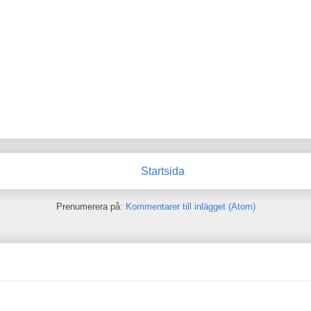
Startsida
Prenumerera på:
Kommentarer till inlägget (Atom)