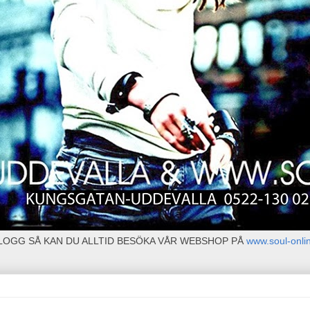
BLOGG SÅ KAN DU ALLTID BESÖKA VÅR WEBSHOP PÅ
www.soul-onli