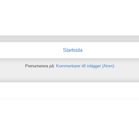
Startsida
Prenumerera på:
Kommentarer till inlägget (Atom)