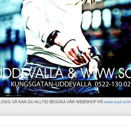
BLOGG SÅ KAN DU ALLTID BESÖKA VÅR WEBSHOP PÅ
www.soul-onli