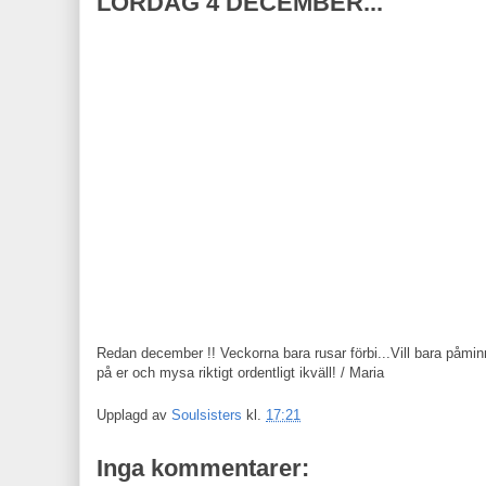
LÖRDAG 4 DECEMBER...
Redan december !! Veckorna bara rusar förbi...Vill bara påminn
på er och mysa riktigt ordentligt ikväll! / Maria
Upplagd av
Soulsisters
kl.
17:21
Inga kommentarer: