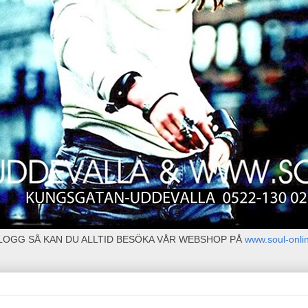
BLOGG SÅ KAN DU ALLTID BESÖKA VÅR WEBSHOP PÅ
www.soul-onli