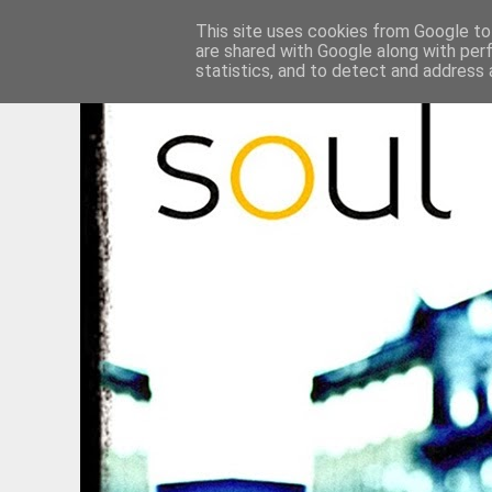
This site uses cookies from Google to 
are shared with Google along with per
statistics, and to detect and address 