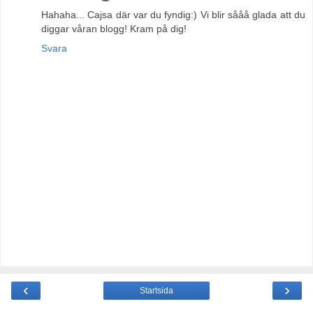
Hahaha... Cajsa där var du fyndig:) Vi blir sååå glada att du
diggar våran blogg! Kram på dig!
Svara
‹
›
Startsida