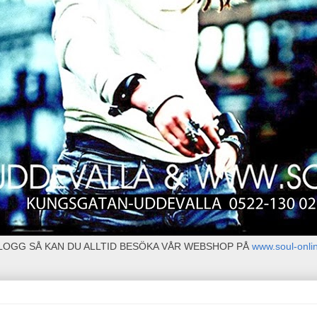
BLOGG SÅ KAN DU ALLTID BESÖKA VÅR WEBSHOP PÅ
www.soul-onli