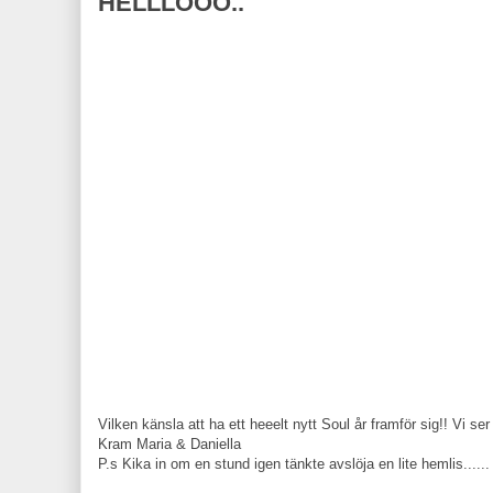
HELLLOOO..
Vilken känsla att ha ett heeelt nytt Soul år framför sig!! Vi se
Kram Maria & Daniella
P.s Kika in om en stund igen tänkte avslöja en lite hemlis......