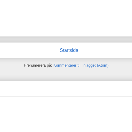
Startsida
Prenumerera på:
Kommentarer till inlägget (Atom)