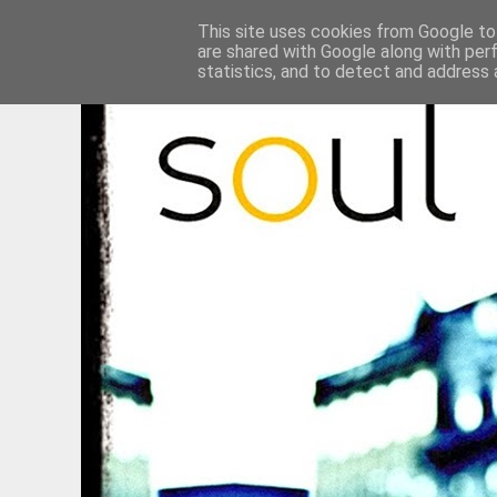
This site uses cookies from Google to 
are shared with Google along with per
statistics, and to detect and address 