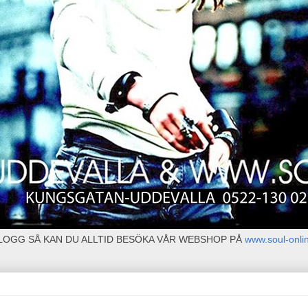
BLOGG SÅ KAN DU ALLTID BESÖKA VÅR WEBSHOP PÅ
www.soul-onli