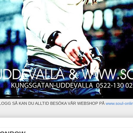
BLOGG SÅ KAN DU ALLTID BESÖKA VÅR WEBSHOP PÅ
www.soul-onli