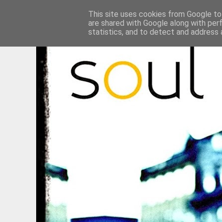
This site uses cookies from Google to 
are shared with Google along with per
statistics, and to detect and address 