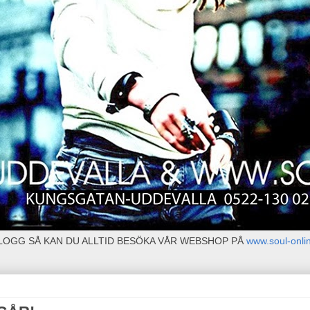
BLOGG SÅ KAN DU ALLTID BESÖKA VÅR WEBSHOP PÅ
www.soul-onli