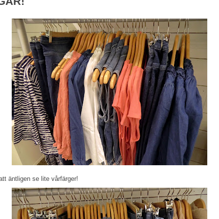
GÅR!
att äntligen se lite vårfärger!