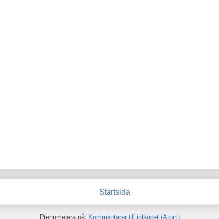
Startsida
Prenumerera på:
Kommentarer till inlägget (Atom)