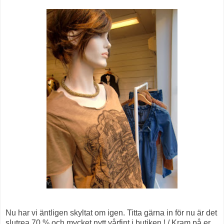
Nu har vi äntligen skyltat om igen. Titta gärna in för nu är det
slutrea 70 % och mycket nytt vårfint i butiken ! / Kram på er