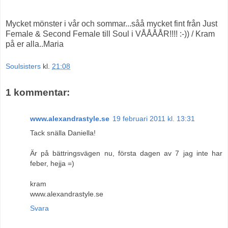
Mycket mönster i vår och sommar...såå mycket fint från Just
Female & Second Female till Soul i VÅÅÅÅR!!!! :-)) / Kram
på er alla..Maria
Soulsisters
kl.
21:08
1 kommentar:
www.alexandrastyle.se
19 februari 2011 kl. 13:31
Tack snälla Daniella!
Är på bättringsvägen nu, första dagen av 7 jag inte har
feber, hejja =)
kram
www.alexandrastyle.se
Svara