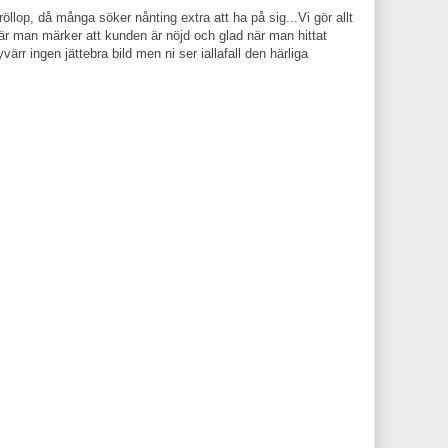
röllop, då många söker nånting extra att ha på sig...Vi gör allt
 när man märker att kunden är nöjd och glad när man hittat
värr ingen jättebra bild men ni ser iallafall den härliga