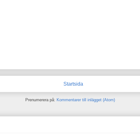
Startsida
Prenumerera på:
Kommentarer till inlägget (Atom)