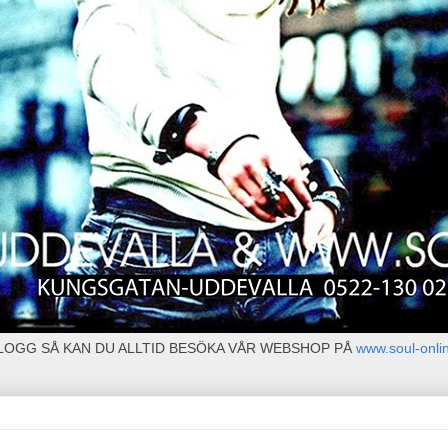
BLOGG SÅ KAN DU ALLTID BESÖKA VÅR WEBSHOP PÅ
www.soul-onli