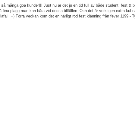
s så många goa kunder!!! Just nu är det ju en tid full av både student, fest & b
å fina plagg man kan bära vid dessa tillfällen. Och det är verkligen extra kul
llafall! =) Förra veckan kom det en härligt röd fest klänning från fever 1199:- Ty