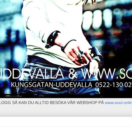
BLOGG SÅ KAN DU ALLTID BESÖKA VÅR WEBSHOP PÅ
www.soul-onli