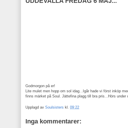
UDDEVALLA FREDAG 6 MAJ...
Godmorgon på er!
Lite mulet men hopp om sol idag...Igår hade vi först inköp me
finns märket på Soul. Jättefina plagg till bra pris...Hörs unde
Upplagd av
Soulsisters
kl.
09:22
Inga kommentarer: