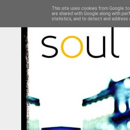
This site uses cookies from Google to 
are shared with Google along with per
statistics, and to detect and address 