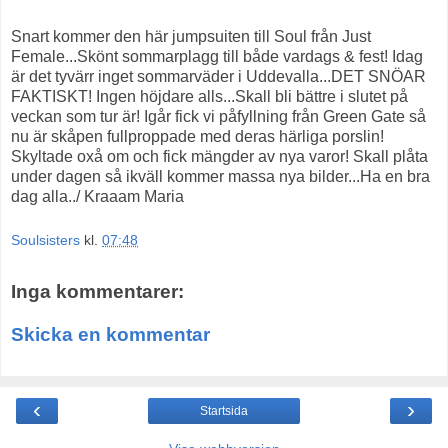
Snart kommer den här jumpsuiten till Soul från Just
Female...Skönt sommarplagg till både vardags & fest! Idag
är det tyvärr inget sommarväder i Uddevalla...DET SNÖAR
FAKTISKT! Ingen höjdare alls...Skall bli bättre i slutet på
veckan som tur är! Igår fick vi påfyllning från Green Gate så
nu är skåpen fullproppade med deras härliga porslin!
Skyltade oxå om och fick mängder av nya varor! Skall plåta
under dagen så ikväll kommer massa nya bilder...Ha en bra
dag alla../ Kraaam Maria
Soulsisters
kl.
07:48
Inga kommentarer:
Skicka en kommentar
‹
›
Startsida