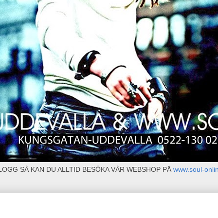
BLOGG SÅ KAN DU ALLTID BESÖKA VÅR WEBSHOP PÅ
www.soul-onli