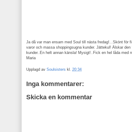
Ja då var man ensam med Soul till nästa fredag!...Skönt för fin
varor och massa shoppingsugna kunder. Jättekul! Älskar den 
kunder..En helt annan känsla! Mysigt!..Fick en hel låda med nyh
Maria
Upplagd av
Soulsisters
kl.
20:34
Inga kommentarer:
Skicka en kommentar