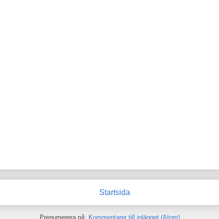
Startsida
Prenumerera på:
Kommentarer till inlägget (Atom)