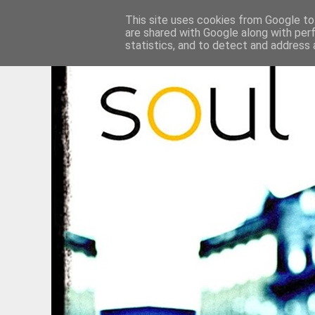
This site uses cookies from Google to 
are shared with Google along with per
statistics, and to detect and address 