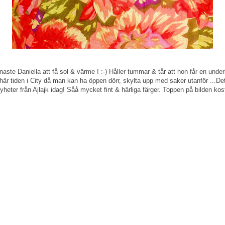
aste Daniella att få sol & värme ! :-) Håller tummar & tår att hon får en underb
här tiden i City då man kan ha öppen dörr, skylta upp med saker utanför ...
eter från Ajlajk idag! Såå mycket fint & härliga färger. Toppen på bilden kosta