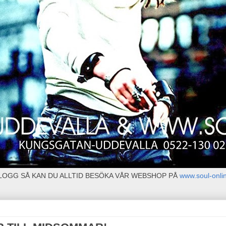
BLOGG SÅ KAN DU ALLTID BESÖKA VÅR WEBSHOP PÅ
www.soul-onli