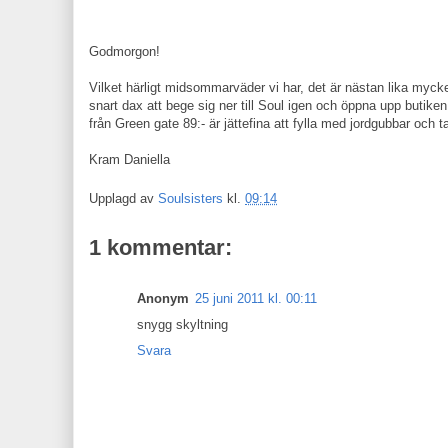
Godmorgon!
Vilket härligt midsommarväder vi har, det är nästan lika mycke
snart dax att bege sig ner till Soul igen och öppna upp butiken
från Green gate 89:- är jättefina att fylla med jordgubbar och
Kram Daniella
Upplagd av
Soulsisters
kl.
09:14
1 kommentar:
Anonym
25 juni 2011 kl. 00:11
snygg skyltning
Svara