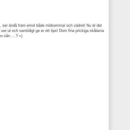
åväl, ser ändå fram emot både midsommar och vädret! Nu är det
ser ut och samtidigt ge er ett tips! Dom fina prickiga skålarna
n sån.....? =)