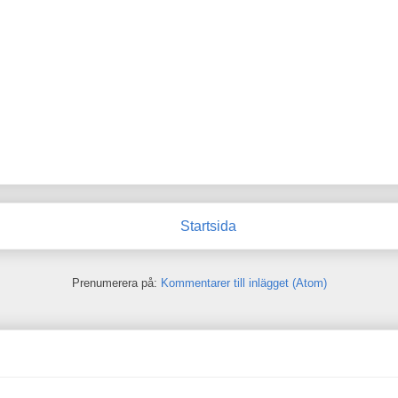
Startsida
Prenumerera på:
Kommentarer till inlägget (Atom)