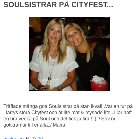
SOULSISTRAR PÅ CITYFEST...
Träffade många goa Soulsistrar på stan ikväll..Var en tur på
Harrys stora Cityfest och åt lite mat & mysade lite...Har haft
en bra vecka på Soul och det fick ju fira !:-)../ Sov nu
gottkramar till er alla../ Maria
Soulsisters
kl.
02:20