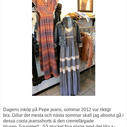
Dagens inköp på Pepe jeans, sommar 2012 var riktigt
bra..Gillar det mesta och nästa sommar skall jag absolut gå i
dessa coola jeansshorts & den cremefärgade
blusen..Favoriter!!...Så mycket fina plagg med det lilla x-