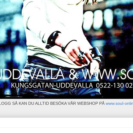
BLOGG SÅ KAN DU ALLTID BESÖKA VÅR WEBSHOP PÅ
www.soul-onli