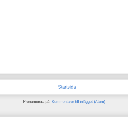
Startsida
Prenumerera på:
Kommentarer till inlägget (Atom)