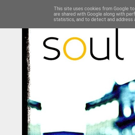
This site uses cookies from Google to 
are shared with Google along with per
statistics, and to detect and address 