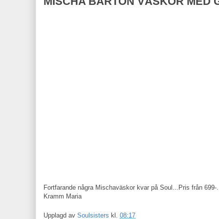
MISCHA BARTON VÄSKOR MED G
Fortfarande några Mischaväskor kvar på Soul...Pris från 699-.
Kramm Maria
Upplagd av
Soulsisters
kl.
08:17