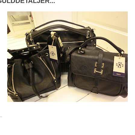
ULDDETALJER...
..