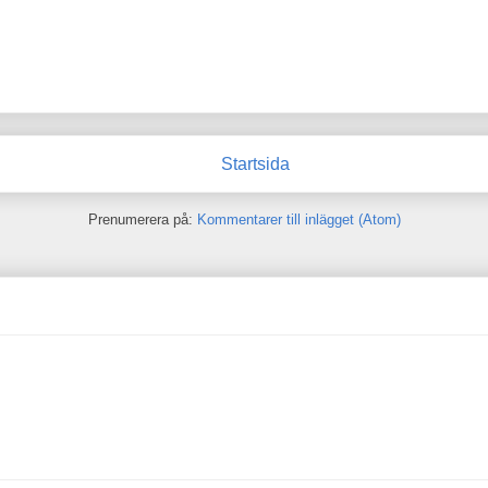
Startsida
Prenumerera på:
Kommentarer till inlägget (Atom)