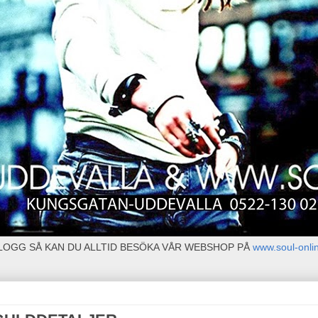
BLOGG SÅ KAN DU ALLTID BESÖKA VÅR WEBSHOP PÅ
www.soul-onli