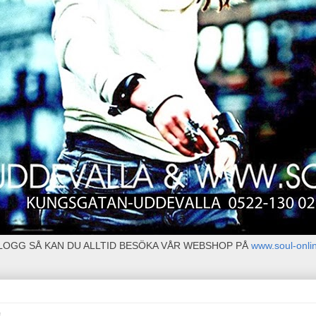
BLOGG SÅ KAN DU ALLTID BESÖKA VÅR WEBSHOP PÅ
www.soul-onli