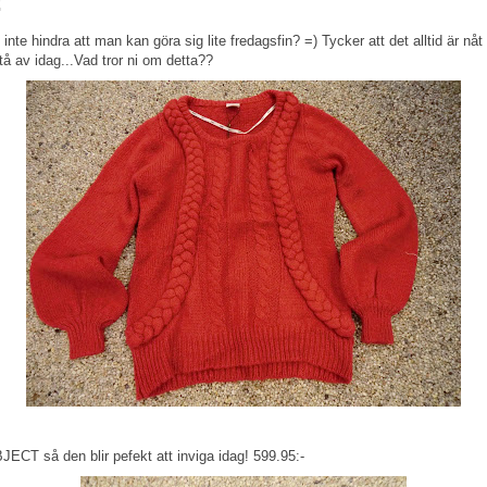
!
inte hindra att man kan göra sig lite fredagsfin? =) Tycker att det alltid är nåt
stå av idag...Vad tror ni om detta??
JECT så den blir pefekt att inviga idag! 599.95:-