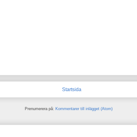
Startsida
Prenumerera på:
Kommentarer till inlägget (Atom)