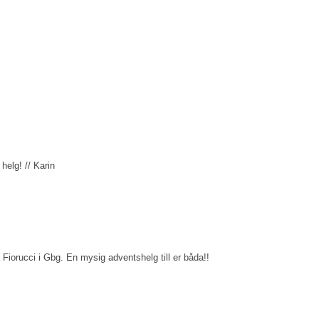
helg! // Karin
 Fiorucci i Gbg. En mysig adventshelg till er båda!!