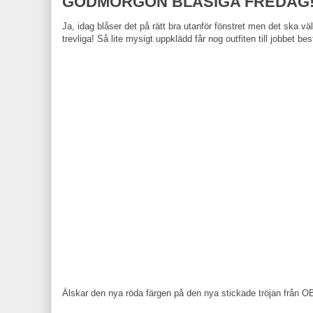
GODMORGON BLÅSIGA FREDAG
Ja, idag blåser det på rätt bra utanför fönstret men det ska väl 
trevliga! Så lite mysigt uppklädd får nog outfiten till jobbet be
Älskar den nya röda färgen på den nya stickade tröjan från OB