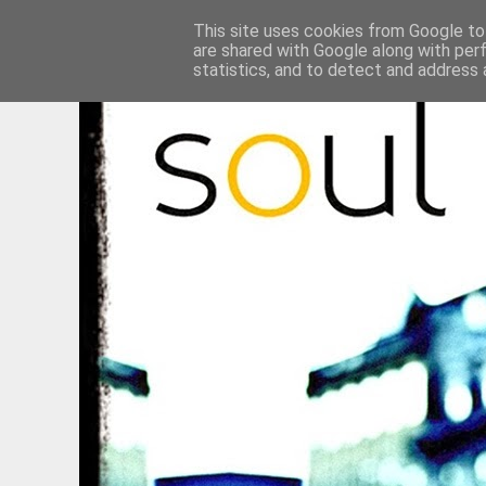
This site uses cookies from Google to 
are shared with Google along with per
statistics, and to detect and address 