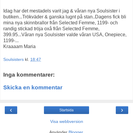
Idag har det mestadels varit jag & våran nya Soulsister i
butiken...Trökväder & ganska lugnt på stan..Dagens fick bli
mina nya skinnbrallor från Selected Femme, 1199- och
randig stickad tröja oxå från Selected Femme,
399.95...Våran nya Soulsister valde våran USA, Onepiece,
1199-...
Kraaaam Maria
Soulsisters
kl.
18:47
Inga kommentarer:
Skicka en kommentar
‹
›
Startsida
Visa webbversion
Använder
Blogger
.