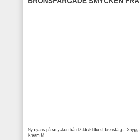
BRONSFÄRGADE SMYCKEN FRÅN 
Ny nyans på smycken från Diddi & Blond, bronsfärg....Snyggt til
Kraam M