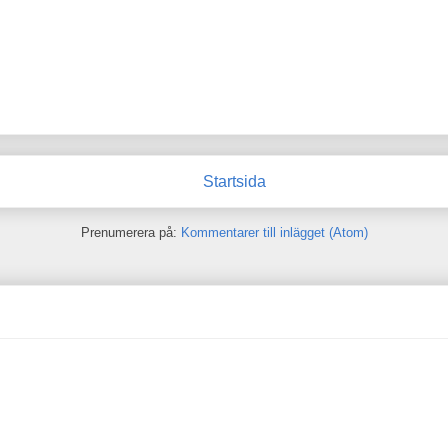
Startsida
Prenumerera på:
Kommentarer till inlägget (Atom)