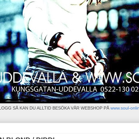
BLOGG SÅ KAN DU ALLTID BESÖKA VÅR WEBSHOP PÅ
www.soul-onli