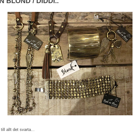
BLOND / DIDDI..
l allt det svarta...