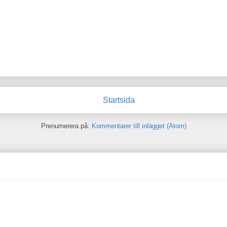
Startsida
Prenumerera på:
Kommentarer till inlägget (Atom)