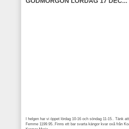
GODMORGON LÖRDAG 17 DEC...
I helgen har vi öppet lördag 10-16 och söndag 11-15.. Tänk att 
Femme 1199.95..Finns ett bar svarta kängor kvar oxå från Koa