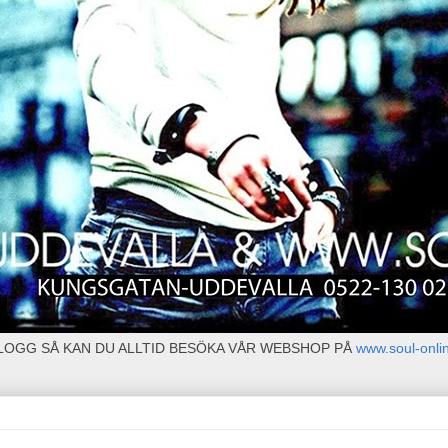
BLOGG SÅ KAN DU ALLTID BESÖKA VÅR WEBSHOP PÅ
www.soul-onli