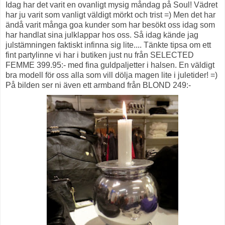
Idag har det varit en ovanligt mysig måndag på Soul! Vädret
har ju varit som vanligt väldigt mörkt och trist =) Men det har
ändå varit många goa kunder som har besökt oss idag som
har handlat sina julklappar hos oss. Så idag kände jag
julstämningen faktiskt infinna sig lite.... Tänkte tipsa om ett
fint partylinne vi har i butiken just nu från SELECTED
FEMME 399.95:- med fina guldpaljetter i halsen. En väldigt
bra modell för oss alla som vill dölja magen lite i juletider! =)
På bilden ser ni även ett armband från BLOND 249:-