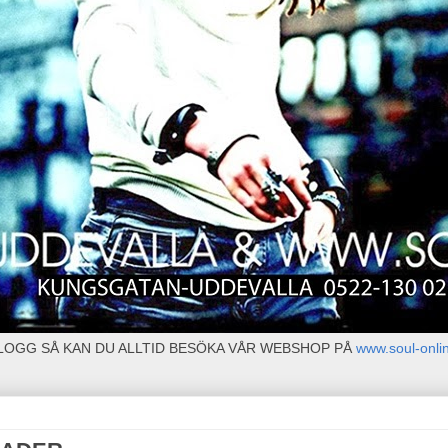
BLOGG SÅ KAN DU ALLTID BESÖKA VÅR WEBSHOP PÅ
www.soul-onli