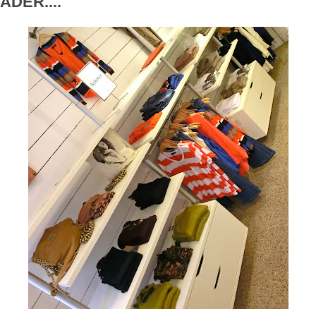
DER....