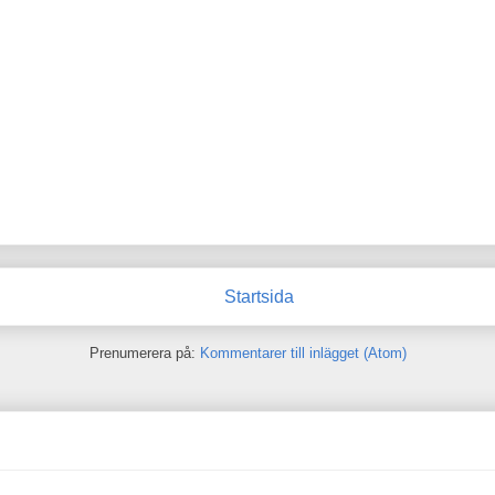
Startsida
Prenumerera på:
Kommentarer till inlägget (Atom)