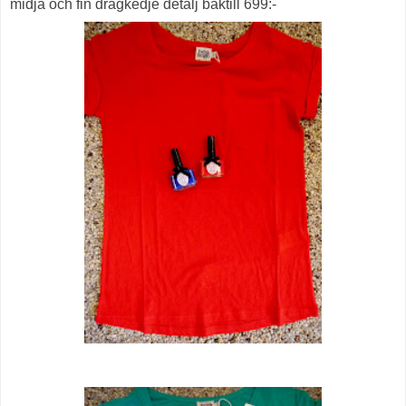
midja och fin dragkedje detalj baktill 699:-