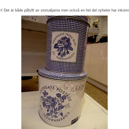
! Det är både påfyllt av storsäljarna men också en hel del nyheter har inkomm