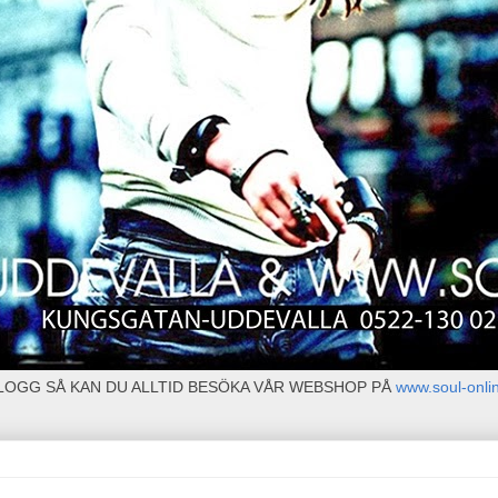
BLOGG SÅ KAN DU ALLTID BESÖKA VÅR WEBSHOP PÅ
www.soul-onli