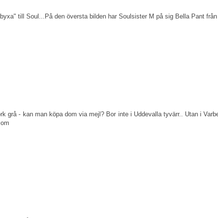
sbyxa" till Soul...På den översta bilden har Soulsister M på sig Bella Pant
 grå - kan man köpa dom via mejl? Bor inte i Uddevalla tyvärr.. Utan i Varbe
.com