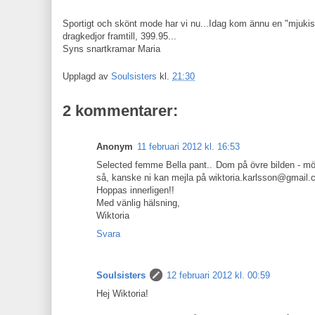
Sportigt och skönt mode har vi nu...Idag kom ännu en "mjuki
dragkedjor framtill, 399.95...
Syns snartkramar Maria
Upplagd av
Soulsisters
kl.
21:30
2 kommentarer:
Anonym
11 februari 2012 kl. 16:53
Selected femme Bella pant.. Dom på övre bilden - mörk
så, kanske ni kan mejla på wiktoria.karlsson@gmail
Hoppas innerligen!!
Med vänlig hälsning,
Wiktoria
Svara
Soulsisters
12 februari 2012 kl. 00:59
Hej Wiktoria!