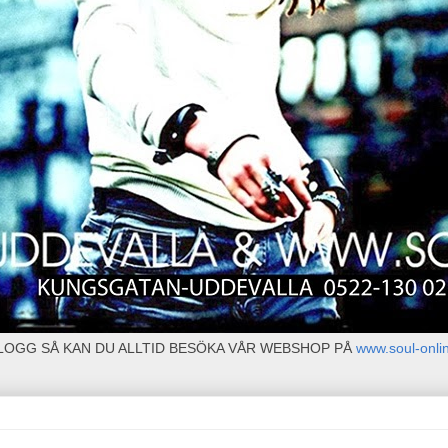
BLOGG SÅ KAN DU ALLTID BESÖKA VÅR WEBSHOP PÅ
www.soul-onli