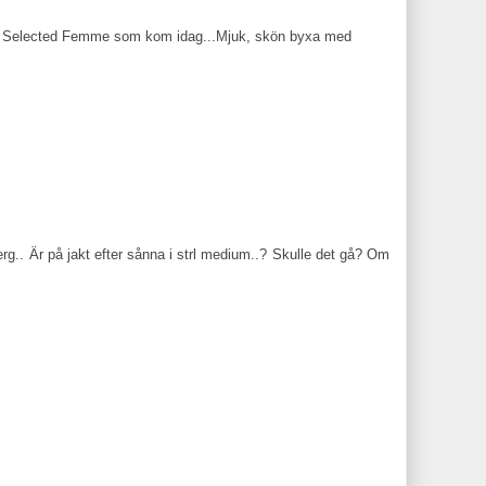
 från Selected Femme som kom idag...Mjuk, skön byxa med
rg.. Är på jakt efter sånna i strl medium..? Skulle det gå? Om