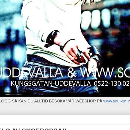
BLOGG SÅ KAN DU ALLTID BESÖKA VÅR WEBSHOP PÅ
www.soul-onli