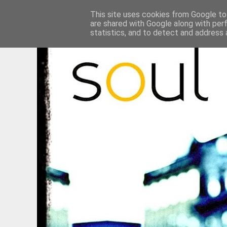
This site uses cookies from Google to 
are shared with Google along with per
statistics, and to detect and address 