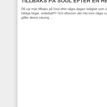
TILLBAKS PÅ SOUL EFTER EN H
Då var man tillbaks på Soul efter några dagars ledighet som
härliga färger, underbart!!! Och eftersom det inte kom några var
gäller denna säsong.....