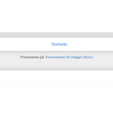
Startsida
Prenumerera på:
Kommentarer till inlägget (Atom)