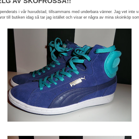
ELG AV SKOFROSSA!!
 spenderats i vår huvudstad, tillsammans med underbara vänner. Jag vet inte
or till butiken idag så tar jag istället och visar er några av mina skoinköp so