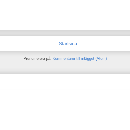
Startsida
Prenumerera på:
Kommentarer till inlägget (Atom)