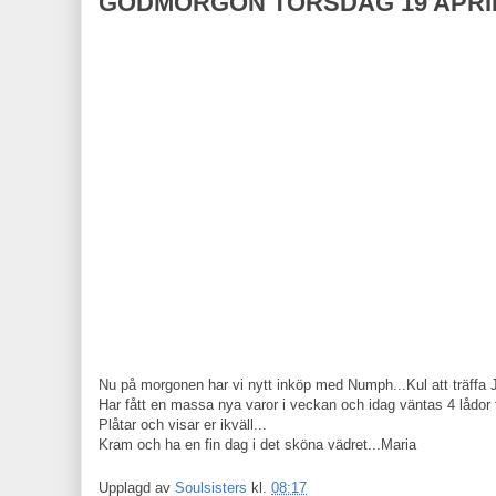
GODMORGON TORSDAG 19 APRIL
Nu på morgonen har vi nytt inköp med Numph...Kul att träffa J
Har fått en massa nya varor i veckan och idag väntas 4 lådor ti
Plåtar och visar er ikväll...
Kram och ha en fin dag i det sköna vädret...Maria
Upplagd av
Soulsisters
kl.
08:17