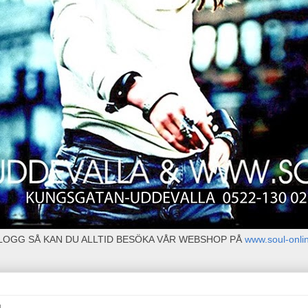
BLOGG SÅ KAN DU ALLTID BESÖKA VÅR WEBSHOP PÅ
www.soul-onli