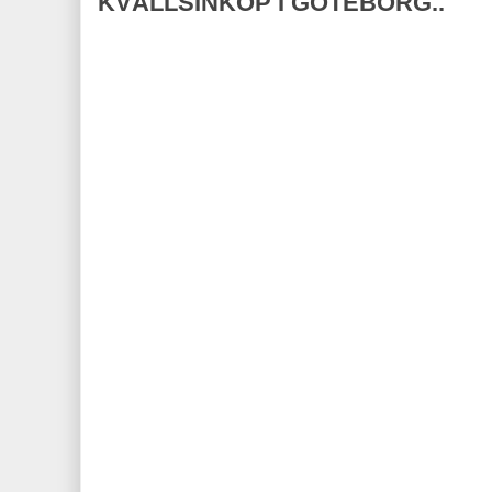
KVÄLLSINKÖP I GÖTEBORG..