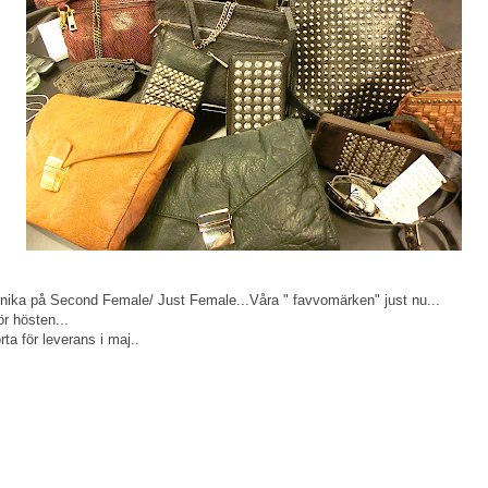
Annika på Second Female/ Just Female...Våra " favvomärken" just nu...
ör hösten...
rta för leverans i maj..