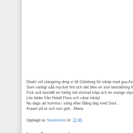
Direkt vid stängning drog vi till Göteborg för inköp med goa 
Som vanligt såå mycket fint och det blev en stor beställning f
Fick oxå beställt en härlig röd stickad tröja och en orange skjo
Lite bilder från Hotell Flora och vårat inköp!
Nu dags att komma i säng efter låång dag med Soul...
Kraam på er och sov gott...Maria
Upplagd av
Soulsisters
kl.
22:45