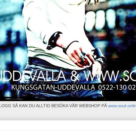
BLOGG SÅ KAN DU ALLTID BESÖKA VÅR WEBSHOP PÅ
www.soul-onli