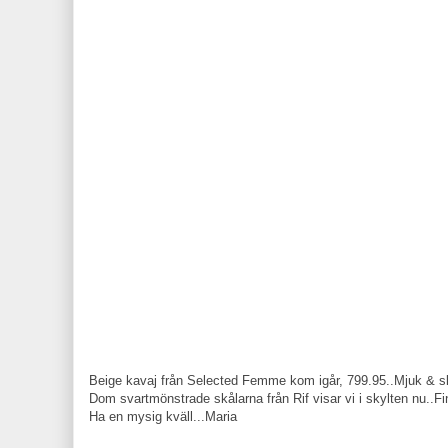
Beige kavaj från Selected Femme kom igår, 799.95..Mjuk & skö
Dom svartmönstrade skålarna från Rif visar vi i skylten nu..Fin
Ha en mysig kväll...Maria