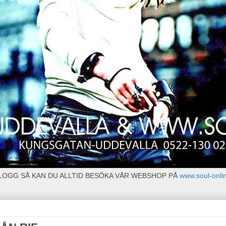
BLOGG SÅ KAN DU ALLTID BESÖKA VÅR WEBSHOP PÅ
www.soul-onli