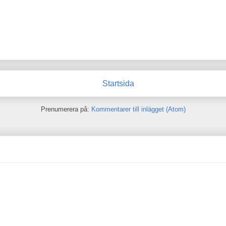
Startsida
Prenumerera på:
Kommentarer till inlägget (Atom)