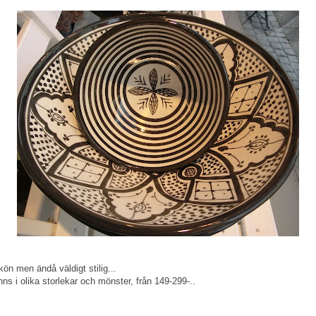
n men ändå väldigt stilig...
ns i olika storlekar och mönster, från 149-299-..