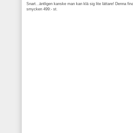
Snart...äntligen kanske man kan klä sig lite lättare! Denna f
smycken 499:- st.