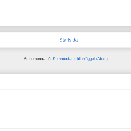
Startsida
Prenumerera på:
Kommentarer till inlägget (Atom)