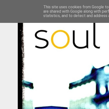
This site uses cookies from Google to 
are shared with Google along with per
statistics, and to detect and address 