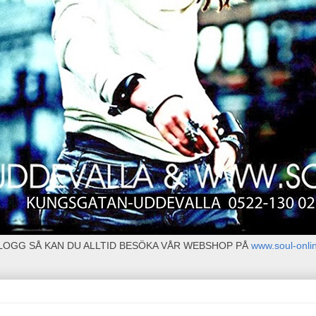
BLOGG SÅ KAN DU ALLTID BESÖKA VÅR WEBSHOP PÅ
www.soul-onli