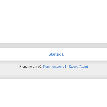
Startsida
Prenumerera på:
Kommentarer till inlägget (Atom)