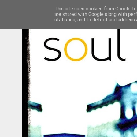
This site uses cookies from Google to 
are shared with Google along with per
statistics, and to detect and address 