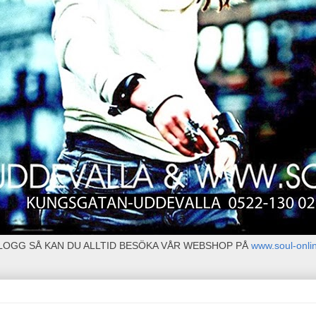
BLOGG SÅ KAN DU ALLTID BESÖKA VÅR WEBSHOP PÅ
www.soul-onli