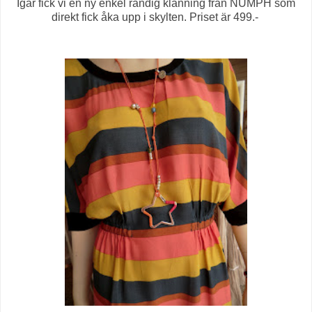
Igår fick vi en ny enkel randig klänning från NUMPH som
direkt fick åka upp i skylten. Priset är 499.-