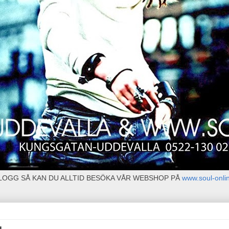
BLOGG SÅ KAN DU ALLTID BESÖKA VÅR WEBSHOP PÅ
www.soul-onli