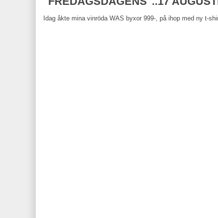
"FREDAGSDAGENS"..17 AUGUSTI
Idag åkte mina vinröda WAS byxor 999-, på ihop med ny t-shi