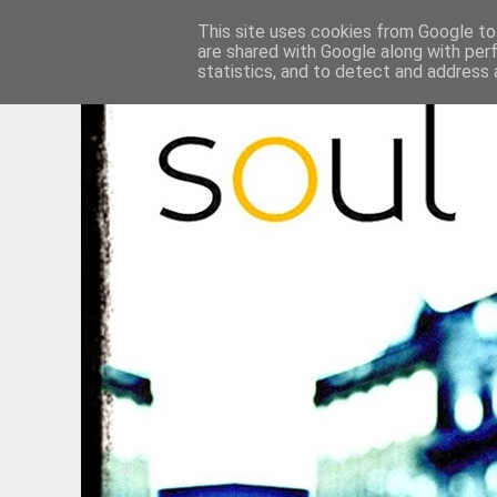
This site uses cookies from Google to 
are shared with Google along with per
statistics, and to detect and address 