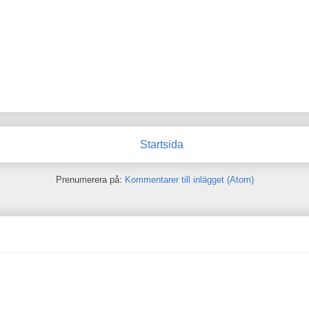
Startsida
Prenumerera på:
Kommentarer till inlägget (Atom)