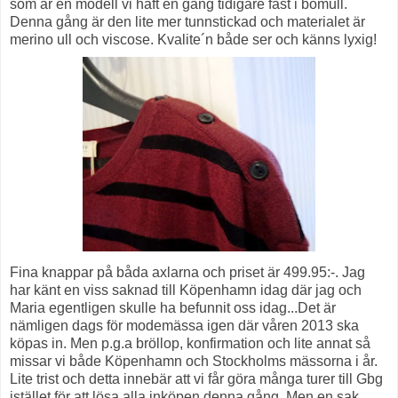
som är en modell vi haft en gång tidigare fast i bomull.
Denna gång är den lite mer tunnstickad och materialet är
merino ull och viscose. Kvalite´n både ser och känns lyxig!
Fina knappar på båda axlarna och priset är 499.95:-. Jag
har känt en viss saknad till Köpenhamn idag där jag och
Maria egentligen skulle ha befunnit oss idag...Det är
nämligen dags för modemässa igen där våren 2013 ska
köpas in. Men p.g.a bröllop, konfirmation och lite annat så
missar vi både Köpenhamn och Stockholms mässorna i år.
Lite trist och detta innebär att vi får göra många turer till Gbg
istället för att lösa alla inköpen denna gång. Men en sak